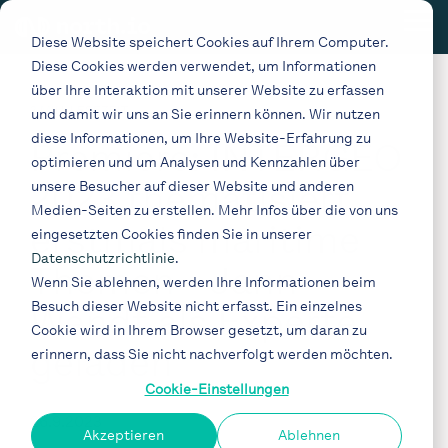
Skip
Tog
to
Diese Website speichert Cookies auf Ihrem Computer.
Me
the
Diese Cookies werden verwendet, um Informationen
main
content.
über Ihre Interaktion mit unserer Website zu erfassen
2 MIN. LESEZEIT
und damit wir uns an Sie erinnern können. Wir nutzen
diese Informationen, um Ihre Website-Erfahrung zu
Premiere: INTERGEO
optimieren und um Analysen und Kennzahlen über
2023 thematisiert
unsere Besucher auf dieser Website und anderen
Medien-Seiten zu erstellen. Mehr Infos über die von uns
erstmals maritime
eingesetzten Cookies finden Sie in unserer
Datenschutzrichtlinie
.
Themen - Jann
Wenn Sie ablehnen, werden Ihre Informationen beim
Besuch dieser Website nicht erfasst. Ein einzelnes
Wendt als Experte
Cookie wird in Ihrem Browser gesetzt, um daran zu
geladen
erinnern, dass Sie nicht nachverfolgt werden möchten.
Cookie-Einstellungen
26.9.2023
Akzeptieren
Ablehnen