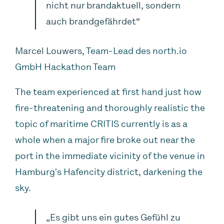
nicht nur brandaktuell, sondern
auch brandgefährdet“
Marcel Louwers
, Team-Lead des north.io
GmbH Hackathon Team
The team experienced at first hand just how
fire-threatening and thoroughly realistic the
topic of maritime CRITIS currently is as a
whole when a major fire broke out near the
port in the immediate vicinity of the venue in
Hamburg's Hafencity district, darkening the
sky.
„Es gibt uns ein gutes Gefühl zu