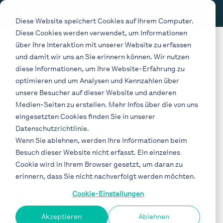
Skip
Tog
to
Diese Website speichert Cookies auf Ihrem Computer.
Me
the
Diese Cookies werden verwendet, um Informationen
main
content.
über Ihre Interaktion mit unserer Website zu erfassen
3 MIN. LESEZEIT
und damit wir uns an Sie erinnern können. Wir nutzen
diese Informationen, um Ihre Website-Erfahrung zu
north.io's
optimieren und um Analysen und Kennzahlen über
Hackathon-Team
unsere Besucher auf dieser Website und anderen
Medien-Seiten zu erstellen. Mehr Infos über die von uns
gewinnt den
eingesetzten Cookies finden Sie in unserer
Datenschutzrichtlinie
.
DataRun2023 des
Wenn Sie ablehnen, werden Ihre Informationen beim
Besuch dieser Website nicht erfasst. Ein einzelnes
Digitalministeriums
Cookie wird in Ihrem Browser gesetzt, um daran zu
erinnern, dass Sie nicht nachverfolgt werden möchten.
16.6.2023
Cookie-Einstellungen
Event
Pressemeldung
Akzeptieren
Ablehnen