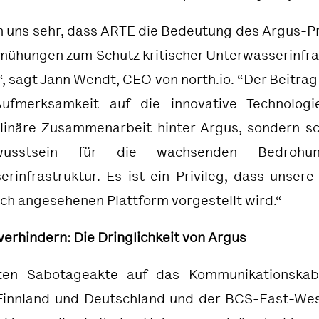
n uns sehr, dass ARTE die Bedeutung des Argus-P
mühungen zum Schutz kritischer Unterwasserinfra
, sagt Jann Wendt, CEO von north.io. “Der Beitrag 
ufmerksamkeit auf die innovative Technolog
plinäre Zusammenarbeit hinter Argus, sondern s
usstsein für die wachsenden Bedrohu
rinfrastruktur. Es ist ein Privileg, dass unsere
och angesehenen Plattform vorgestellt wird.“
erhindern: Die Dringlichkeit von Argus
ten Sabotageakte auf das Kommunikationskab
Finnland und Deutschland und der BCS-East-West