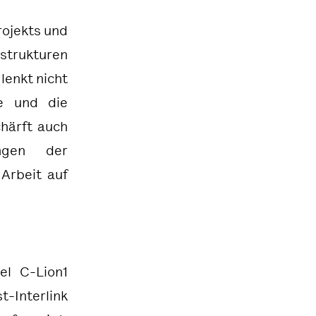
rojekts und
strukturen
lenkt nicht
ie und die
chärft auch
ngen der
 Arbeit auf
el C-Lion1
-Interlink