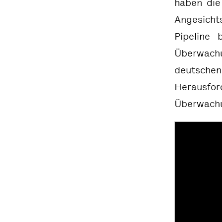
haben die
Angesicht
Pipeline 
Überwachu
deutsche
Herausfor
Überwachu