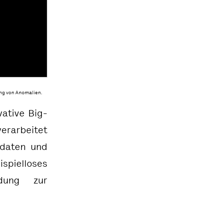
ng von Anomalien.
vative Big-
verarbeitet
rdaten und
pielloses
ndung zur