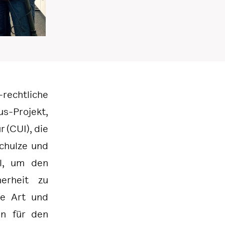
rechtliche
s-Projekt,
 (CUI), die
Schulze und
el, um den
erheit zu
ie Art und
en für den