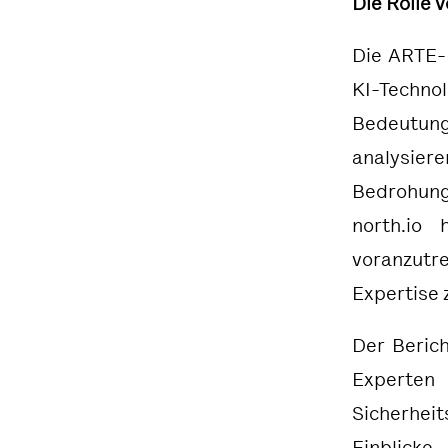
Die Rolle 
Die
ARTE-
KI-Techno
Bedeutun
analysie
Bedrohung
north.io
voranzutr
Expertise 
Der Beric
Experten 
Sicherheit
Einblick