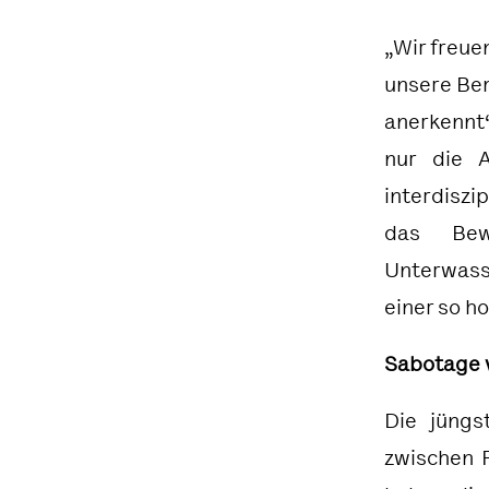
„Wir freue
unsere Be
anerkennt“
nur die A
interdiszi
das Bew
Unterwasse
einer so h
Sabotage v
Die jüngs
zwischen 