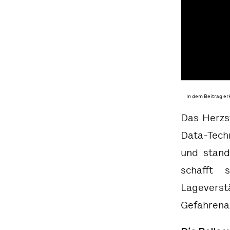
In dem Beitrag e
Das Herzs
Data-Techn
und stand
schafft 
Lagevers
Gefahrena