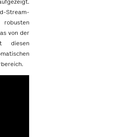
ufgezeigt.
rd-Stream-
n robusten
das
von der
t diesen
omatischen
bereich.