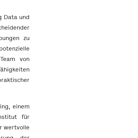
ig Data und
heidender
bungen zu
tenzielle
e Team von
higkeiten
raktischer
ling
, einem
nstitut für
r wertvolle
erung der