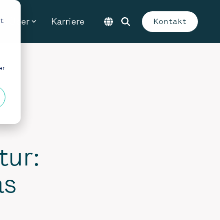
Über
Karriere
t
Kontakt
er
tur:
as