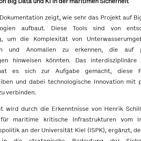
von Big Data und KI in der maritimen Sicherheit
Dokumentation
zeigt, wie sehr das Projekt auf B
logien aufbaut. Diese Tools sind von entsc
g, um die Komplexität von Unterwasserumge
ren und Anomalien zu erkennen, die auf po
en hinweisen könnten. Das interdisziplinär
 hat es sich zur Aufgabe gemacht, diese Fä
eiben und dabei technologische Innovation mit p
zu verbinden.
ht wird durch die Erkenntnisse von
Henrik Schil
für maritime kritische Infrastrukturen vom
I
spolitik an der Universität Kiel (ISPK)
, ergänzt, de
e in die strategische Bedeutung der Sich