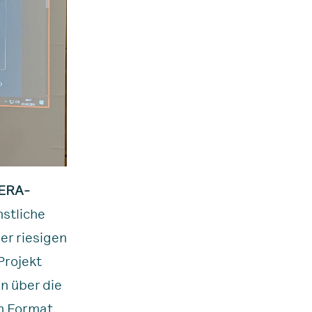
ERA-
nstliche
er riesigen
Projekt
n über die
en Format