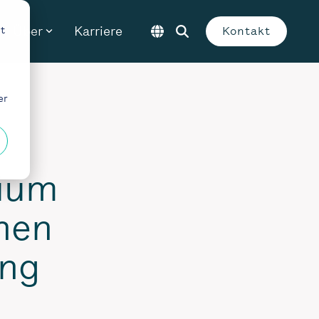
Über
Karriere
t
Kontakt
er
ium
onen
ung