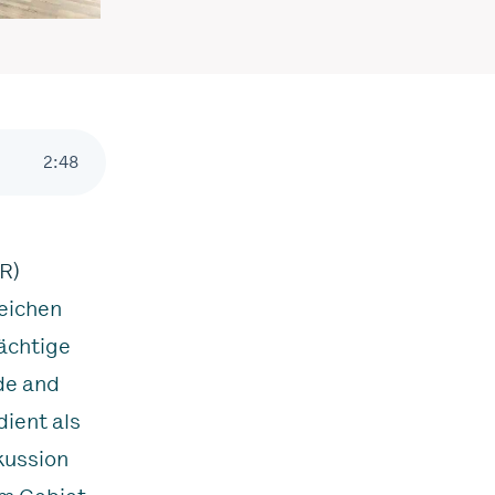
2
:
48
R)
reichen
ächtige
de and
ient als
kussion