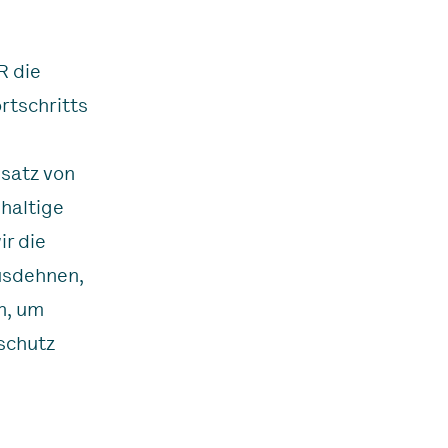
R die
rtschritts
satz von
hhaltige
ir die
usdehnen,
n, um
schutz