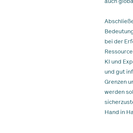
auch glob
Abschließe
Bedeutung
bei der Er
Ressourcen
KI und Exp
und gut in
Grenzen un
werden sol
sicherzust
Hand in H