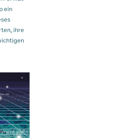
o ein
eses
ten, ihre
wichtigen