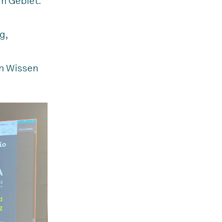
m Gebiet.
g,
e
on Wissen