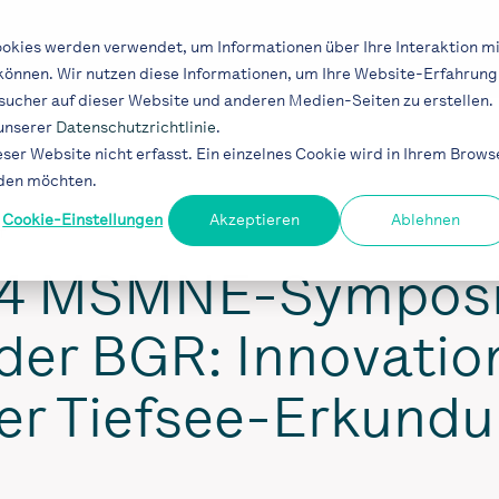
Lösungen
Industrien
Projekte
Blog
okies werden verwendet, um Informationen über Ihre Interaktion mi
 können. Wir nutzen diese Informationen, um Ihre Website-Erfahrung
ucher auf dieser Website und anderen Medien-Seiten zu erstellen.
 unserer
Datenschutzrichtlinie
.
er Website nicht erfasst. Ein einzelnes Cookie wird in Ihrem Brows
rden möchten.
Cookie-Einstellungen
Akzeptieren
Ablehnen
T
24 MSMNE-Sympos
 der BGR: Innovati
der Tiefsee-Erkund