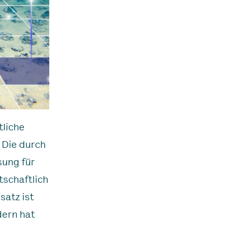
tliche
 Die durch
sung für
tschaftlich
satz ist
dern hat