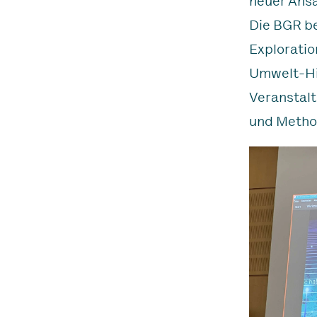
neuer Ansä
Die BGR be
Exploratio
Umwelt-Hi
Veranstalt
und Method