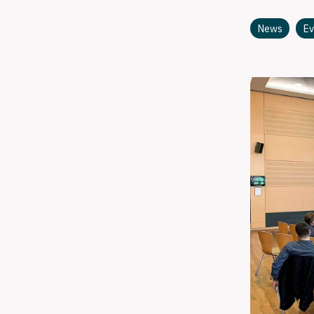
News
Ev