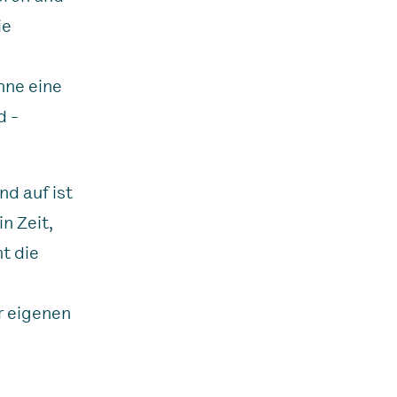
ie
hne eine
d -
d auf ist
n Zeit,
t die
r eigenen