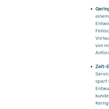
Gerin
einem
Entwic
Fehls
Vorla
von no
Anfor
Zeit-E
Servic
spart 
Entwur
kunden
Kernge