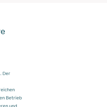
re
. Der
reichen
den Betrieb
eren und