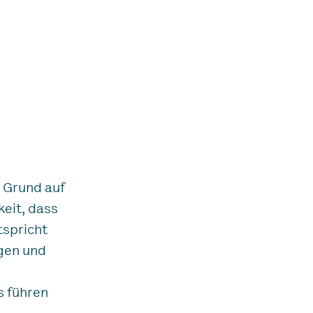
 Grund auf
keit, dass
tspricht
gen und
s führen