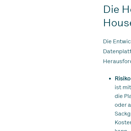
Die H
Hous
Die Entwic
Datenplatt
Herausford
Risiko
ist mi
die Pl
oder 
Sackg
Koste