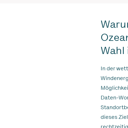
Warum
Ozean
Wahl 
In der wet
Windenerg
Möglichkei
Daten-Wor
Standortbe
dieses Ziel
rechtzeiti