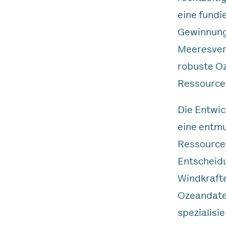
eine fundi
Gewinnung
Meeresver
robuste Oz
Ressourcen
Die Entwic
eine entmu
Ressourcen
Entscheidu
Windkrafte
Ozeandaten
spezialisi