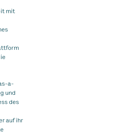
it mit
nes
attform
ie
as-a-
ng und
ess des
r auf ihr
te