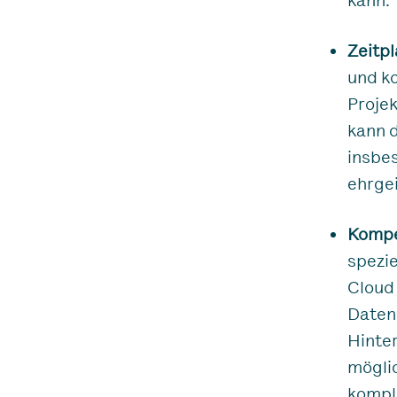
kann.
Zeitp
und ko
Proje
kann d
insbes
ehrgei
Kompe
spezi
Cloud
Daten
Hinte
möglic
kompl