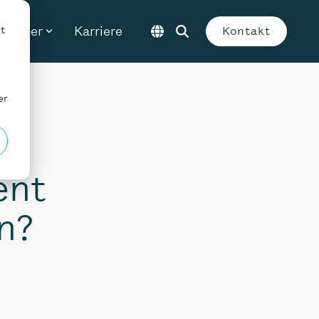
Über
Karriere
t
Kontakt
er
ent
en?