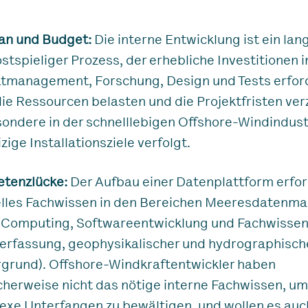
lan und Budget:
Die interne Entwicklung ist ein lan
stspieliger Prozess, der erhebliche Investitionen i
ktmanagement, Forschung, Design und Tests erford
ie Ressourcen belasten und die Projektfristen ver
ondere in der schnelllebigen Offshore-Windindustr
zige Installationsziele verfolgt.
tenzlücke:
Der Aufbau einer Datenplattform erfo
elles Fachwissen in den Bereichen Meeresdatenm
 Computing, Softwareentwicklung und Fachwissen (
erfassung, geophysikalischer und hydrographisch
rgrund). Offshore-Windkraftentwickler haben
herweise nicht das nötige interne Fachwissen, um
exe Unterfangen zu bewältigen, und wollen es auc