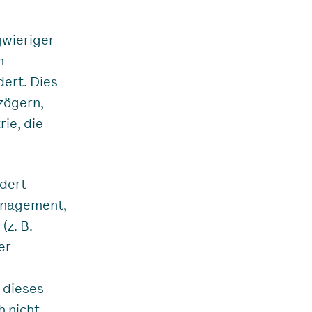
gwieriger
n
ert. Dies
zögern,
ie, die
rdert
anagement,
z. B.
er
 dieses
h nicht