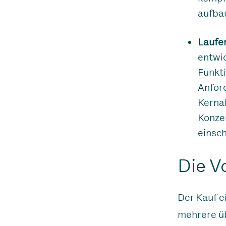
aufba
Laufe
entwic
Funkt
Anfor
Kerna
Konzen
einsc
Die V
Der Kauf e
mehrere ü